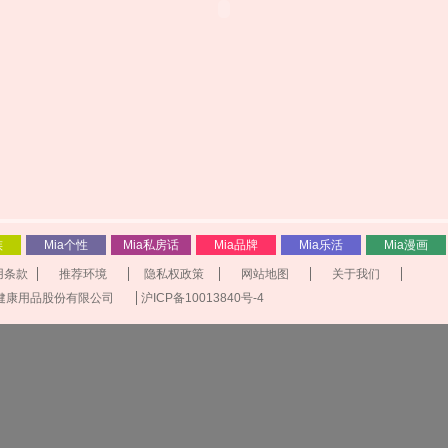
族
Mia个性
Mia私房话
Mia品牌
Mia乐活
Mia漫画
用条款
推荐环境
隐私权政策
网站地图
关于我们
海东冠健康用品股份有限公司
沪ICP备10013840号-4